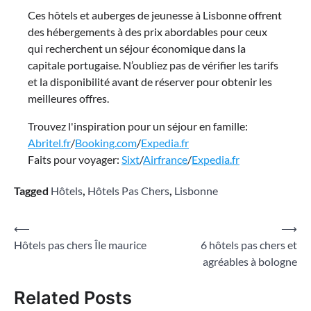
Ces hôtels et auberges de jeunesse à Lisbonne offrent
des hébergements à des prix abordables pour ceux
qui recherchent un séjour économique dans la
capitale portugaise. N’oubliez pas de vérifier les tarifs
et la disponibilité avant de réserver pour obtenir les
meilleures offres.
Trouvez l'inspiration pour un séjour en famille:
Abritel.fr
/
Booking.com
/
Expedia.fr
Faits pour voyager:
Sixt
/
Airfrance
/
Expedia.fr
Tagged
Hôtels
,
Hôtels Pas Chers
,
Lisbonne
Navigation
⟵
⟶
Hôtels pas chers Île maurice
6 hôtels pas chers et
de
agréables à bologne
l’article
Related Posts