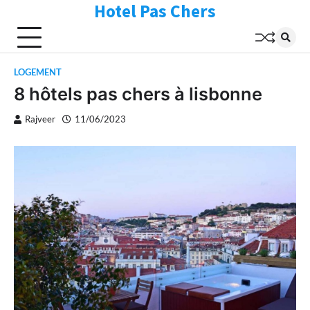
Hotel Pas Chers
Skip
to
content
LOGEMENT
8 hôtels pas chers à lisbonne
Rajveer
11/06/2023