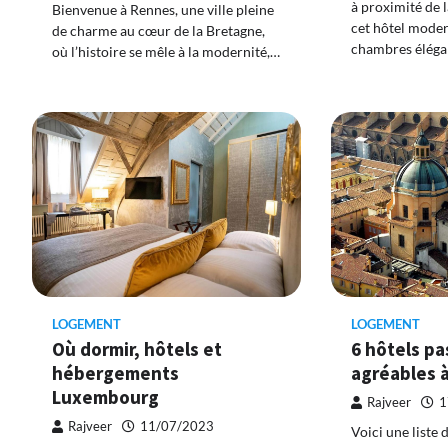
à proximité de l
Bienvenue à Rennes, une ville pleine
cet hôtel mode
de charme au cœur de la Bretagne,
chambres éléga
où l’histoire se mêle à la modernité,…
LOGEMENT
LOGEMENT
Où dormir, hôtels et
6 hôtels pa
hébergements
agréables 
Luxembourg
Rajveer
1
Rajveer
11/07/2023
Voici une liste 