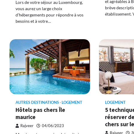
et agréables à 
Lors de votre séjour au Luxembourg,
brève descripti
vous aurez un large choix
établissement. 
d’hébergements pour répondre à vos
besoins et à votre…
AUTRES DESTINATIONS
LOGEMENT
LOGEMENT
Hôtels pas chers Île
5 techniqu
maurice
réserver de
chers sur l
Rajveer
04/06/2023
Rajveer
3