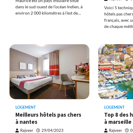
Maurice est un pays insulaire situé
dans le sud-ouest de l’océan Indien, à
Voici 5 techniq
environ 2 000 kilomètres à l’est de…
hôtels pas chers
français, avec 
de chaque mét
LOGEMENT
LOGEMENT
Meilleurs hôtels pas chers
Top 8 des h
à nantes
à marseille 
Rajveer
29/04/2023
Rajveer
0