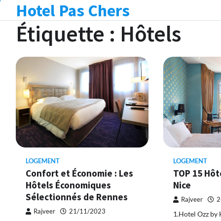
Hotel Pas Chers
Skip
to
Étiquette :
Hôtels
content
LOGEMENT
LOGEMENT
Confort et Économie : Les
TOP 15 Hôte
Hôtels Économiques
Nice
Sélectionnés de Rennes
Rajveer
2
Rajveer
21/11/2023
1.Hotel Ozz by 