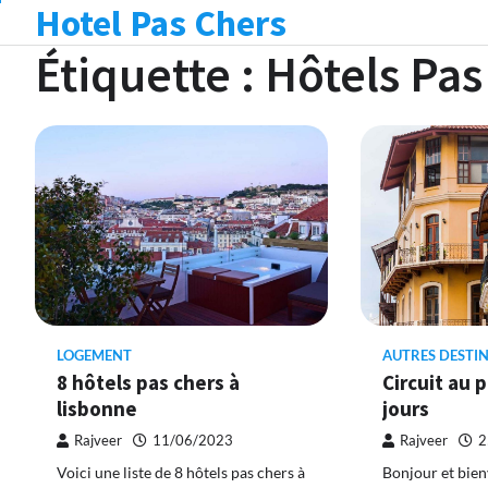
Hotel Pas Chers
Skip
to
Étiquette :
Hôtels Pas
content
LOGEMENT
AUTRES DESTI
8 hôtels pas chers à
Circuit au 
lisbonne
jours
Rajveer
11/06/2023
Rajveer
2
Voici une liste de 8 hôtels pas chers à
Bonjour et bie