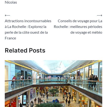
Nicolas
Navigation
⟵
⟶
Attractions incontournables
Conseils de voyage pour La
de
à La Rochelle : Explorez la
Rochelle : meilleures périodes
l’article
perle de la côte ouest de la
de voyage et météo
France
Related Posts