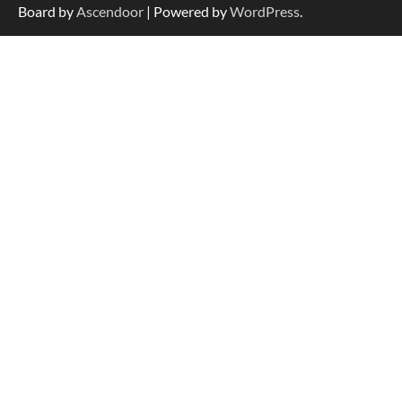
Board by
Ascendoor
| Powered by
WordPress
.