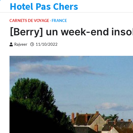
Hotel Pas Chers
Skip
to
content
CARNETS DE VOYAGE
FRANCE
[Berry] un week-end inso
Rajveer
11/10/2022