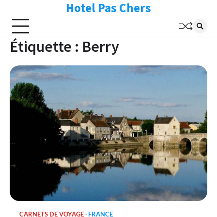
Hotel Pas Chers
Skip
to
content
Étiquette :
Berry
CARNETS DE VOYAGE
FRANCE