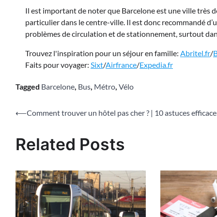
Il est important de noter que Barcelone est une ville très 
particulier dans le centre-ville. Il est donc recommandé d’
problèmes de circulation et de stationnement, surtout dan
Trouvez l'inspiration pour un séjour en famille:
Abritel.fr
/
Faits pour voyager:
Sixt
/
Airfrance
/
Expedia.fr
Tagged
Barcelone
,
Bus
,
Métro
,
Vélo
Navigation
⟵
Comment trouver un hôtel pas cher ? | 10 astuces efficace
de
Related Posts
l’article