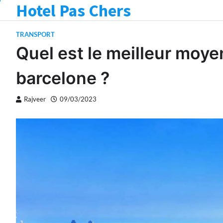
Hotel Pas Chers
Skip
to
content
TRANSPORT
Quel est le meilleur moye
barcelone ?
Rajveer
09/03/2023