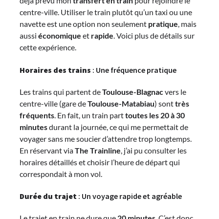
déjà prévu mon
transfert en train
pour rejoindre le
centre-ville. Utiliser le train plutôt qu’un taxi ou une
navette est une option non seulement
pratique
, mais
aussi
économique
et
rapide
. Voici plus de détails sur
cette expérience.
Horaires des trains
: Une fréquence pratique
Les trains qui partent de
Toulouse-Blagnac
vers le
centre-ville (gare de
Toulouse-Matabiau
) sont
très
fréquents
. En fait, un train part
toutes les 20 à 30
minutes
durant la journée, ce qui me permettait de
voyager sans me soucier d’attendre trop longtemps.
En réservant via
The Trainline
, j’ai pu consulter les
horaires détaillés et choisir l’heure de départ qui
correspondait à mon vol.
Durée du trajet
: Un voyage rapide et agréable
Le trajet en train ne dure que
20 minutes
. C’est donc