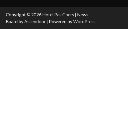
Copyright © 2026
Hotel Pas Chers
| News
Board by
Ascendoor
| Powered by
WordPress
.