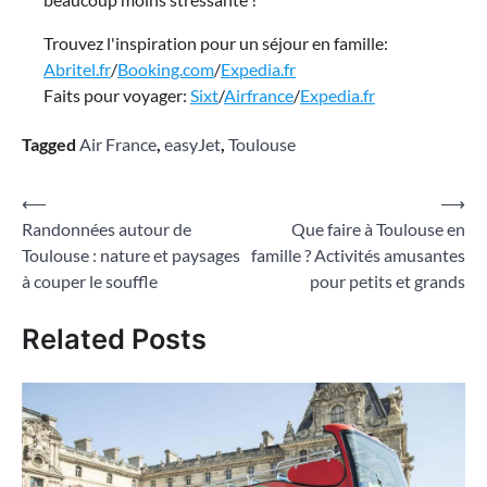
Trouvez l'inspiration pour un séjour en famille:
Abritel.fr
/
Booking.com
/
Expedia.fr
Faits pour voyager:
Sixt
/
Airfrance
/
Expedia.fr
Tagged
Air France
,
easyJet
,
Toulouse
Navigation
⟵
⟶
Randonnées autour de
Que faire à Toulouse en
de
Toulouse : nature et paysages
famille ? Activités amusantes
l’article
à couper le souffle
pour petits et grands
Related Posts