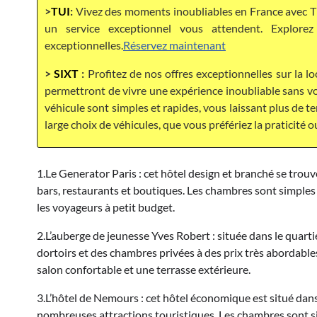
>
TUI
:
Vivez des moments inoubliables en France avec TU
un service exceptionnel vous attendent. Explor
exceptionnelles.
Réservez maintenant
>
SIXT
:
Profitez de nos offres exceptionnelles sur la lo
permettront de vivre une expérience inoubliable sans vou
véhicule sont simples et rapides, vous laissant plus de 
large choix de véhicules, que vous préfériez la praticité o
1.Le Generator Paris : cet hôtel design et branché se trou
bars, restaurants et boutiques. Les chambres sont simples
les voyageurs à petit budget.
2.L’auberge de jeunesse Yves Robert : située dans le quar
dortoirs et des chambres privées à des prix très abordabl
salon confortable et une terrasse extérieure.
3.L’hôtel de Nemours : cet hôtel économique est situé dan
nombreuses attractions touristiques. Les chambres sont sim