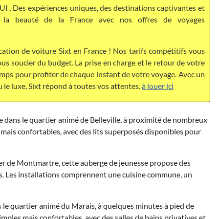
I . Des expériences uniques, des destinations captivantes et
ez la beauté de la France avec nos offres de voyages
cation de voiture Sixt en France ! Nos tarifs compétitifs vous
s soucier du budget. La prise en charge et le retour de votre
temps pour profiter de chaque instant de votre voyage. Avec un
u le luxe, Sixt répond à toutes vos attentes.
à louer ici
ve dans le quartier animé de Belleville, à proximité de nombreux
 mais confortables, avec des lits superposés disponibles pour
tier de Montmartre, cette auberge de jeunesse propose des
es. Les installations comprennent une cuisine commune, un
s le quartier animé du Marais, à quelques minutes à pied de
ples mais confortables, avec des salles de bains privatives et