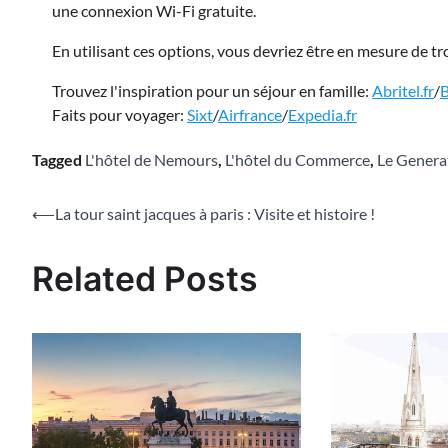
une connexion Wi-Fi gratuite.
En utilisant ces options, vous devriez être en mesure de t
Trouvez l'inspiration pour un séjour en famille:
Abritel.fr
/
Faits pour voyager:
Sixt
/
Airfrance
/
Expedia.fr
Tagged
L'hôtel de Nemours
,
L'hôtel du Commerce
,
Le Genera
Navigation
⟵
La tour saint jacques à paris : Visite et histoire !
de
Related Posts
l’article