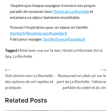
J’espère que chaque voyageur trouvera son propre
paradis de vacances dans
l’hôtel de La Rochelle
et
entamera un séjour balnéaire inoubliable.
Trouvez l'inspiration pour un séjour en famille:
Abritel.fr
/
Booking.com
/
Expedia.fr
Faits pour voyager:
Sixt
/
Airfrance
/
Expedia.fr
Tagged
Hôtel avec vue sur la mer
,
Hotel La Monnaie Art &
Spa
,
La Rochelle
Navigation
⟵
⟶
Vols directs vers La Rochelle :
Restaurant en plein air sur le
de
des options de vol rapides et
port de La Rochelle : l’alliance
l’article
pratiques
parfaite du soleil et du vin
Related Posts