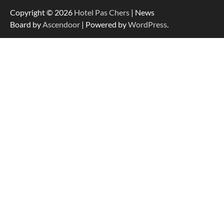
Copyright © 2026
Hotel Pas Chers
| News
Board by
Ascendoor
| Powered by
WordPress
.