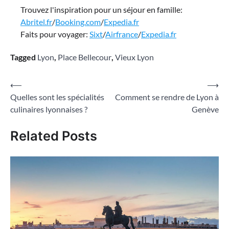
Trouvez l'inspiration pour un séjour en famille:
Abritel.fr
/
Booking.com
/
Expedia.fr
Faits pour voyager:
Sixt
/
Airfrance
/
Expedia.fr
Tagged
Lyon
,
Place Bellecour
,
Vieux Lyon
Navigation
⟵
⟶
Quelles sont les spécialités
Comment se rendre de Lyon à
de
culinaires lyonnaises ?
Genève
l’article
Related Posts