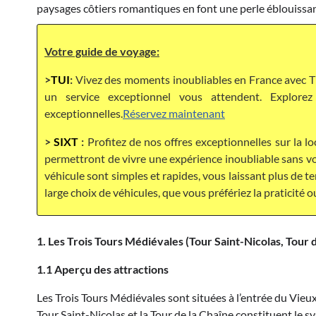
paysages côtiers romantiques en font une perle éblouissan
Votre guide de voyage:
>
TUI
:
Vivez des moments inoubliables en France avec TU
un service exceptionnel vous attendent. Explor
exceptionnelles.
Réservez maintenant
>
SIXT
:
Profitez de nos offres exceptionnelles sur la lo
permettront de vivre une expérience inoubliable sans vou
véhicule sont simples et rapides, vous laissant plus de 
large choix de véhicules, que vous préfériez la praticité o
1. Les Trois Tours Médiévales (Tour Saint-Nicolas, Tour d
1.1 Aperçu des attractions
Les Trois Tours Médiévales sont situées à l’entrée du Vieux-
Tour Saint-Nicolas et la Tour de la Chaîne constituent le 