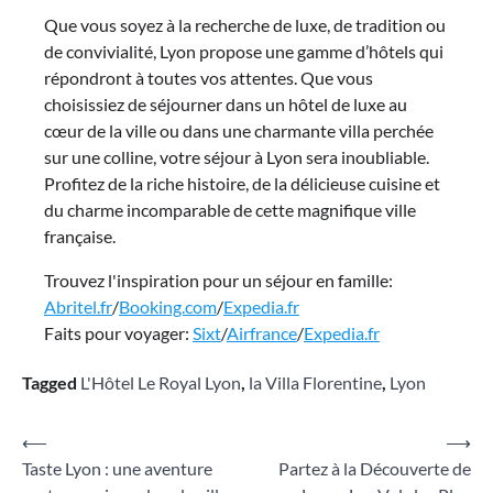
Que vous soyez à la recherche de luxe, de tradition ou
de convivialité, Lyon propose une gamme d’hôtels qui
répondront à toutes vos attentes. Que vous
choisissiez de séjourner dans un hôtel de luxe au
cœur de la ville ou dans une charmante villa perchée
sur une colline, votre séjour à Lyon sera inoubliable.
Profitez de la riche histoire, de la délicieuse cuisine et
du charme incomparable de cette magnifique ville
française.
Trouvez l'inspiration pour un séjour en famille:
Abritel.fr
/
Booking.com
/
Expedia.fr
Faits pour voyager:
Sixt
/
Airfrance
/
Expedia.fr
Tagged
L'Hôtel Le Royal Lyon
,
la Villa Florentine
,
Lyon
Navigation
⟵
⟶
Taste Lyon : une aventure
Partez à la Découverte de
de