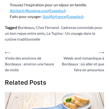
Trouvez l'inspiration pour un séjour en famille:
Abritel.fr
/
Booking.com
/
Expedia.fr
Faits pour voyager:
Sixt
/
Airfrance
/
Expedia.fr
Tagged
Bordeaux
,
Chez Fernand : L’adresse conviviale pour
un bon repas entre amis
,
La Tupina : Un voyage dans la
cuisine traditionnelle
Navigation
⟵
⟶
Visite des environs de
Week-end romantique à
de
Bordeaux : environ une heure
Bordeaux : où aller et que
l’article
de visite
faire en amoureux
Related Posts