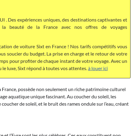
I . Des expériences uniques, des destinations captivantes et
ez la beauté de la France avec nos offres de voyages
cation de voiture Sixt en France ! Nos tarifs compétitifs vous
s soucier du budget. La prise en charge et le retour de votre
temps pour profiter de chaque instant de votre voyage. Avec un
u le luxe, Sixt répond à toutes vos attentes.
à louer ici
e la France, possède non seulement un riche patrimoine culturel
ge aquatique unique fascinant. Au coucher du soleil, les
 coucher de soleil, et le bruit des rames ondule sur l’eau, créant
e et l’Eyre sont les plus célèbres. Ces eaux constituent non