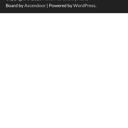
Board by
Ascendoor
| Powered by
WordPress
.