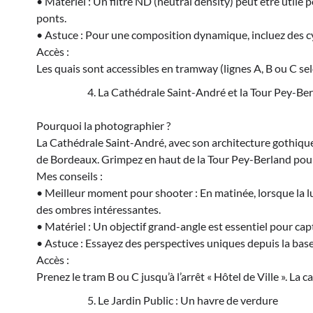
• Matériel : Un filtre ND (neutral density) peut être utile 
ponts.
• Astuce : Pour une composition dynamique, incluez des cy
Accès :
Les quais sont accessibles en tramway (lignes A, B ou C sel
La Cathédrale Saint-André et la Tour Pey-Ber
Pourquoi la photographier ?
La Cathédrale Saint-André, avec son architecture gothiq
de Bordeaux. Grimpez en haut de la Tour Pey-Berland pour
Mes conseils :
• Meilleur moment pour shooter : En matinée, lorsque la lu
des ombres intéressantes.
• Matériel : Un objectif grand-angle est essentiel pour cap
• Astuce : Essayez des perspectives uniques depuis la base
Accès :
Prenez le tram B ou C jusqu’à l’arrêt « Hôtel de Ville ». La c
Le Jardin Public : Un havre de verdure