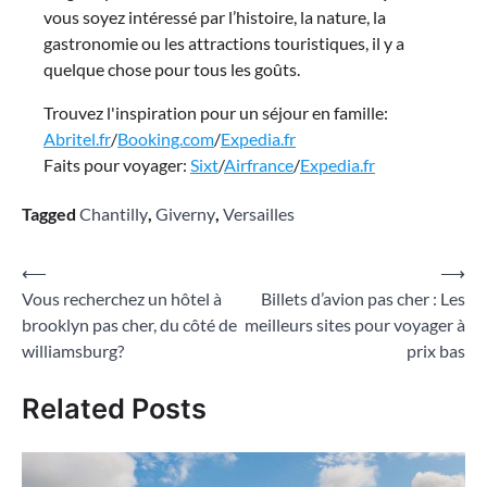
vous soyez intéressé par l’histoire, la nature, la
gastronomie ou les attractions touristiques, il y a
quelque chose pour tous les goûts.
Trouvez l'inspiration pour un séjour en famille:
Abritel.fr
/
Booking.com
/
Expedia.fr
Faits pour voyager:
Sixt
/
Airfrance
/
Expedia.fr
Tagged
Chantilly
,
Giverny
,
Versailles
Navigation
⟵
⟶
Vous recherchez un hôtel à
Billets d’avion pas cher : Les
de
brooklyn pas cher, du côté de
meilleurs sites pour voyager à
l’article
williamsburg?
prix bas
Related Posts