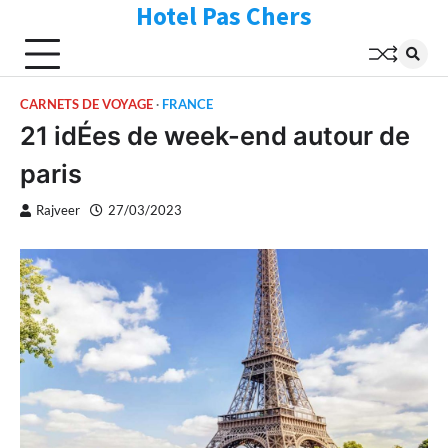
Hotel Pas Chers
Skip
to
content
CARNETS DE VOYAGE
FRANCE
21 idÉes de week-end autour de
paris
Rajveer
27/03/2023