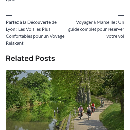
Navigation
⟵
⟶
Partez à la Découverte de
Voyager à Marseille : Un
de
Lyon : Les Vols les Plus
guide complet pour réserver
l’article
Confortables pour un Voyage
votre vol
Relaxant
Related Posts