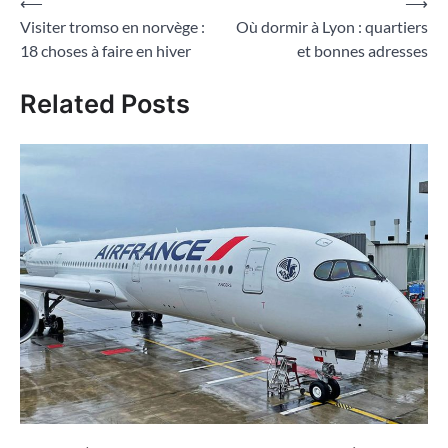
Navigation
⟵
⟶
Visiter tromso en norvège :
Où dormir à Lyon : quartiers
de
18 choses à faire en hiver
et bonnes adresses
l’article
Related Posts