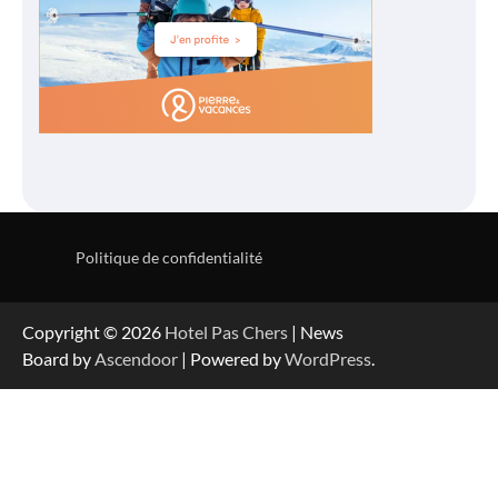
Politique de confidentialité
Copyright © 2026
Hotel Pas Chers
| News
Board by
Ascendoor
| Powered by
WordPress
.