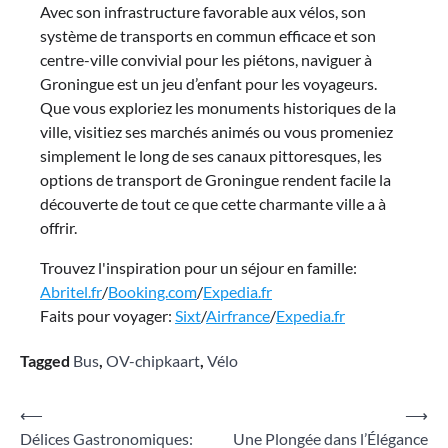
Avec son infrastructure favorable aux vélos, son
système de transports en commun efficace et son
centre-ville convivial pour les piétons, naviguer à
Groningue est un jeu d’enfant pour les voyageurs.
Que vous exploriez les monuments historiques de la
ville, visitiez ses marchés animés ou vous promeniez
simplement le long de ses canaux pittoresques, les
options de transport de Groningue rendent facile la
découverte de tout ce que cette charmante ville a à
offrir.
Trouvez l'inspiration pour un séjour en famille:
Abritel.fr
/
Booking.com
/
Expedia.fr
Faits pour voyager:
Sixt
/
Airfrance
/
Expedia.fr
Tagged
Bus
,
OV-chipkaart
,
Vélo
Navigation
⟵
⟶
Délices Gastronomiques:
Une Plongée dans l’Élégance