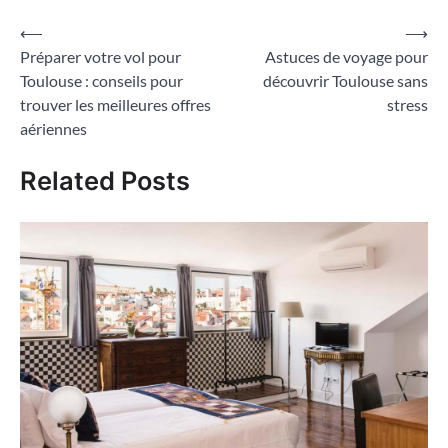
Navigation
⟵
⟶
Préparer votre vol pour
Astuces de voyage pour
de
Toulouse : conseils pour
découvrir Toulouse sans
l’article
trouver les meilleures offres
stress
aériennes
Related Posts