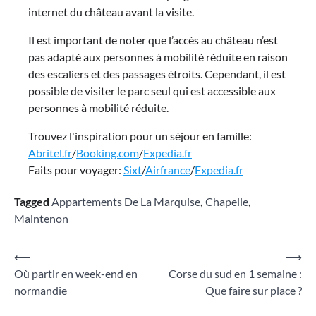
internet du château avant la visite.
Il est important de noter que l’accès au château n’est
pas adapté aux personnes à mobilité réduite en raison
des escaliers et des passages étroits. Cependant, il est
possible de visiter le parc seul qui est accessible aux
personnes à mobilité réduite.
Trouvez l'inspiration pour un séjour en famille:
Abritel.fr
/
Booking.com
/
Expedia.fr
Faits pour voyager:
Sixt
/
Airfrance
/
Expedia.fr
Tagged
Appartements De La Marquise
,
Chapelle
,
Maintenon
Navigation
⟵
⟶
Où partir en week-end en
Corse du sud en 1 semaine :
de
normandie
Que faire sur place ?
l’article