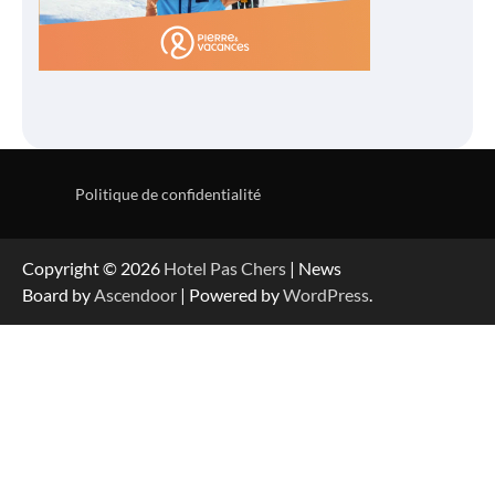
Politique de confidentialité
Copyright © 2026
Hotel Pas Chers
| News
Board by
Ascendoor
| Powered by
WordPress
.