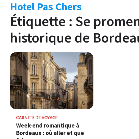
Hotel Pas Chers
Skip
to
Étiquette :
Se promene
content
historique de Bordea
CARNETS DE VOYAGE
Week-end romantique à
Bordeaux : où aller et que