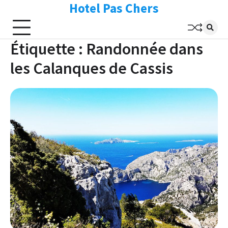
Hotel Pas Chers
Skip
to
content
Étiquette :
Randonnée dans
les Calanques de Cassis