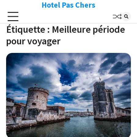
Hotel Pas Chers
Skip
to
content
Étiquette :
Meilleure période
pour voyager