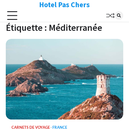
Hotel Pas Chers
Skip
to
content
Étiquette :
Méditerranée
CARNETS DE VOYAGE
FRANCE