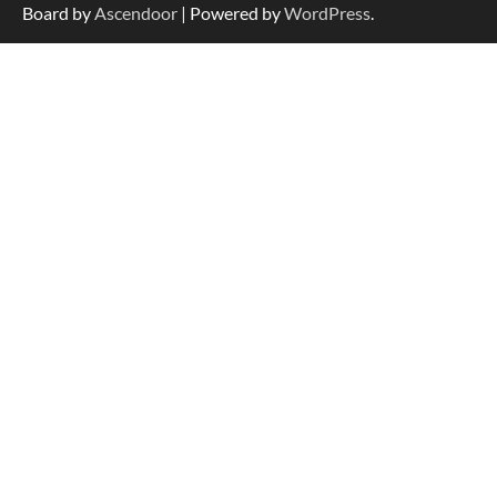
Board by
Ascendoor
| Powered by
WordPress
.