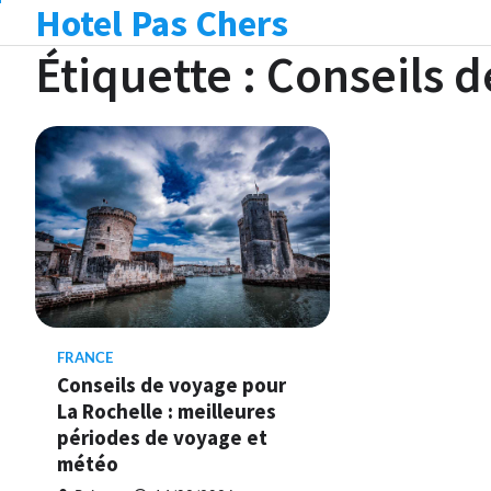
Hotel Pas Chers
Skip
to
Étiquette :
Conseils d
content
FRANCE
Conseils de voyage pour
La Rochelle : meilleures
périodes de voyage et
météo